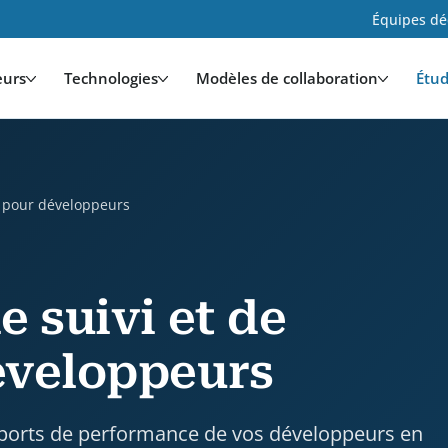
Équipes déd
eurs
Technologies
Modèles de collaboration
Étud
oppeurs is a case study by HDWEBSOFT. Industry: Tech
g pour développeurs
e suivi et de
éveloppeurs
apports de performance de vos développeurs en