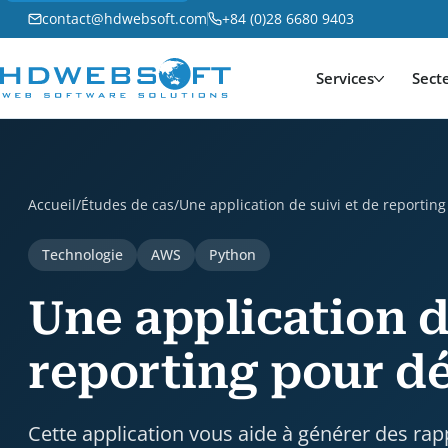
contact@hdwebsoft.com
+84 (0)28 6680 9403
Services
Sect
Une application de suivi et de reporting pour dével
Accueil
/
Études de cas
/
Une application de suivi et de reportin
Technologie
AWS
Python
Une application d
reporting pour d
Cette application vous aide à générer des r