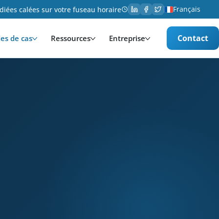
Français
iées calées sur votre fuseau horaire
Contact
es de cas
Ressources
Entreprise
nologie. Services provided: Développement, Gestion e