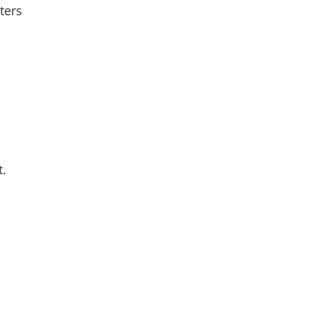
ters
t.