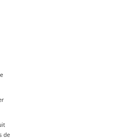
le
er
it
s de