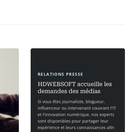
RELATIONS PRESSE
HDWEBSOFT accueille les
demandes des médias
Si vous êtes journaliste, blogueur,
influenceur ou intervenant couvrant l'IT
et l'innovation numérique, nos experts
sont disponibles pour partager leur
expérience et leurs connaissances afin