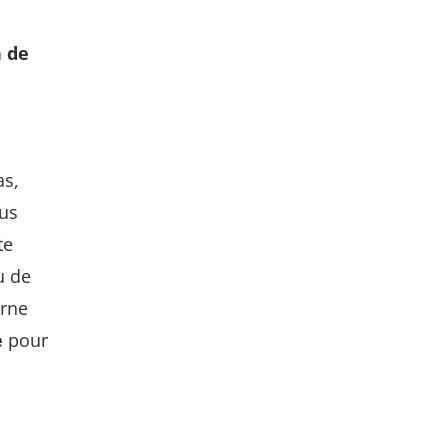
n de
as,
ous
te
u de
erne
e
pour