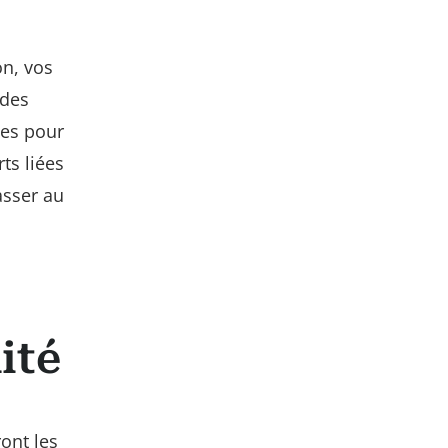
on, vos
 des
es pour
ts liées
asser au
ité
ront les