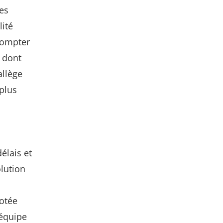
es
lité
compter
 dont
allège
 plus
élais et
olution
dotée
 équipe