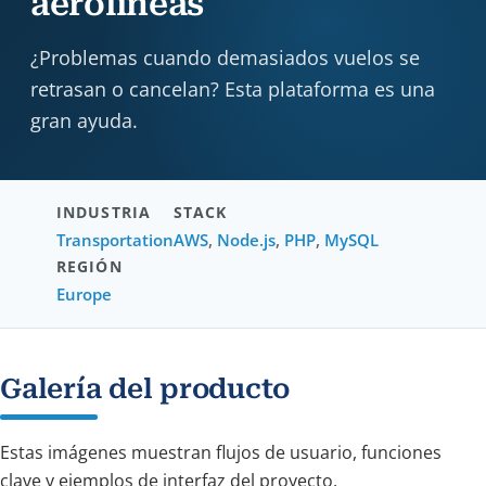
aerolíneas
¿Problemas cuando demasiados vuelos se
retrasan o cancelan? Esta plataforma es una
gran ayuda.
INDUSTRIA
STACK
Transportation
AWS
,
Node.js
,
PHP
,
MySQL
REGIÓN
Europe
Galería del producto
Estas imágenes muestran flujos de usuario, funciones
clave y ejemplos de interfaz del proyecto.