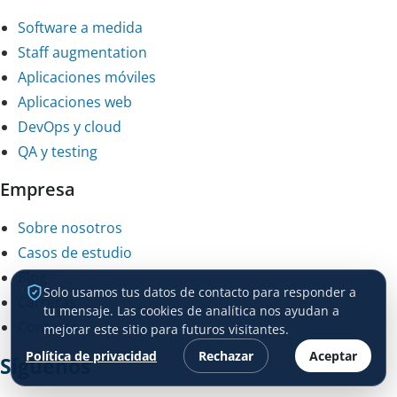
Software a medida
Staff augmentation
Aplicaciones móviles
Aplicaciones web
DevOps y cloud
QA y testing
Empresa
Sobre nosotros
Casos de estudio
Blog
Solo usamos tus datos de contacto para responder a
Carreras
tu mensaje. Las cookies de analítica nos ayudan a
Contacto
mejorar este sitio para futuros visitantes.
Política de privacidad
Rechazar
Aceptar
Síguenos