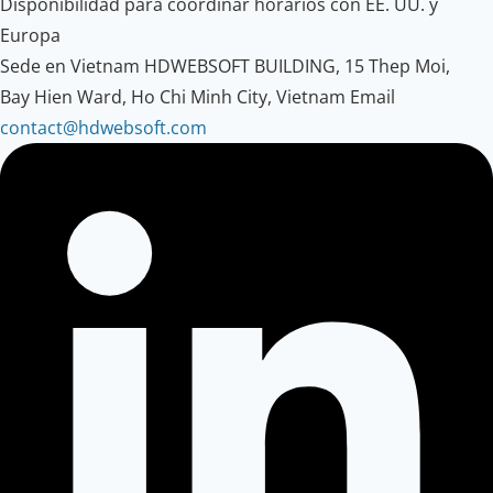
Disponibilidad para coordinar horarios con EE. UU. y
Europa
Sede en Vietnam
HDWEBSOFT BUILDING, 15 Thep Moi,
Bay Hien Ward, Ho Chi Minh City, Vietnam
Email
contact@hdwebsoft.com