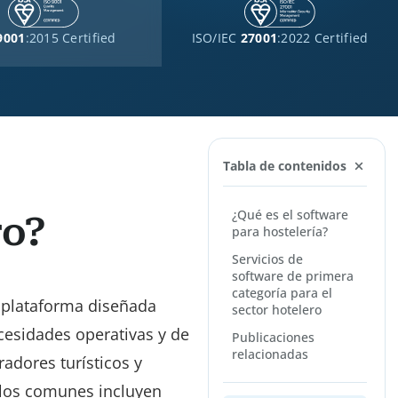
9001
:2015 Certified
ISO/IEC
27001
:2022 Certified
Tabla de contenidos
¿Qué es el software
ro?
para hostelería?
Servicios de
software de primera
categoría para el
a plataforma diseñada
sector hotelero
cesidades operativas y de
Publicaciones
relacionadas
radores turísticos y
plos comunes incluyen