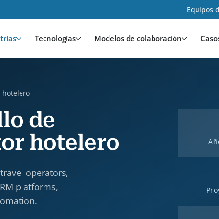
Equipos d
trias
Tecnologías
Modelos de colaboración
Caso
r hotelero
llo de
tor hotelero
Añ
 travel operators,
CRM platforms,
Pro
tomation.