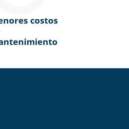
nores costos
e
antenimiento