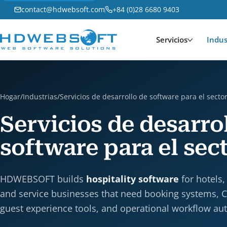
contact@hdwebsoft.com
+84 (0)28 6680 9403
Servicios
Indus
Hogar
/
Industrias
/
Servicios de desarrollo de software para el secto
Servicios de desarro
software para el sec
HDWEBSOFT builds
hospitality software
for hotels,
and service businesses that need booking systems, 
guest experience tools, and operational workflow au