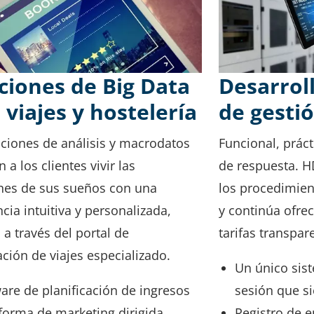
ciones de Big Data
Desarrol
 viajes y hostelería
de gesti
uciones de análisis y macrodatos
Funcional, prác
 a los clientes vivir las
de respuesta. 
nes de sus sueños con una
los procedimient
cia intuitiva y personalizada,
y continúa ofre
 a través del portal de
tarifas transpar
ación de viajes especializado.
Un único sist
are de planificación de ingresos
sesión que s
forma de marketing dirigida
Registro de e