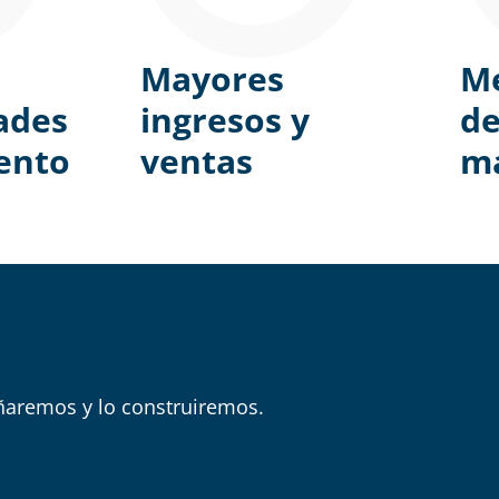
Mayores
Me
ades
ingresos y
d
ento
ventas
m
ñaremos y lo construiremos.