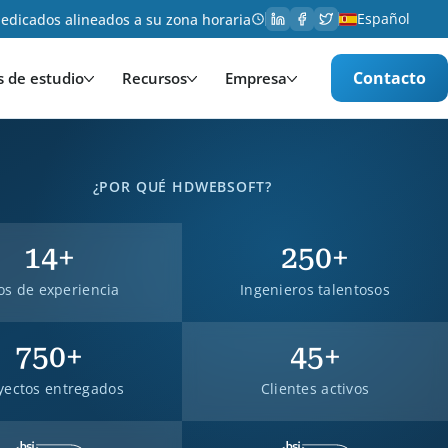
Español
edicados alineados a su zona horaria
Contacto
s de estudio
Recursos
Empresa
¿POR QUÉ HDWEBSOFT?
14
+
250
+
os de experiencia
Ingenieros talentosos
750
+
45
+
yectos entregados
Clientes activos