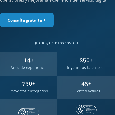
operaciones y mejorar la experiencia del servicio digital.
Consulta gratuita
¿POR QUÉ HDWEBSOFT?
14
+
250
+
Años de experiencia
Ingenieros talentosos
750
+
45
+
Proyectos entregados
Clientes activos