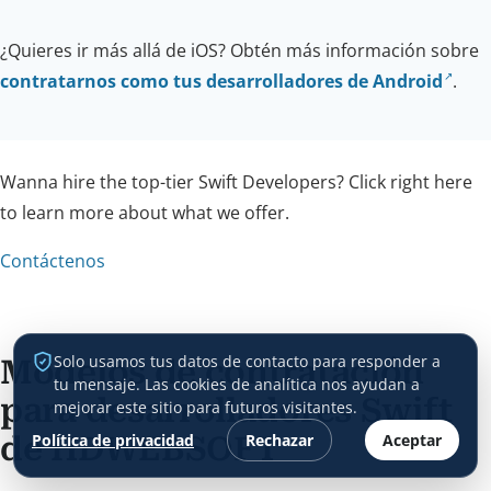
¿Quieres ir más allá de iOS? Obtén más información sobre
contratarnos como tus desarrolladores de Android
.
Wanna hire the top-tier Swift Developers? Click right here
to learn more about what we offer.
Contáctenos
Solo usamos tus datos de contacto para responder a
Modelos de contratación
tu mensaje. Las cookies de analítica nos ayudan a
para desarrolladores Swift
mejorar este sitio para futuros visitantes.
Política de privacidad
de HDWEBSOFT
Rechazar
Aceptar