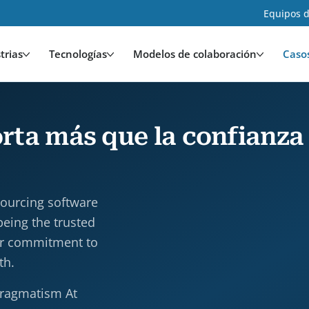
Equipos d
trias
Tecnologías
Modelos de colaboración
Caso
rta más que la confianza
sourcing software
eing the trusted
Our commitment to
th.
Pragmatism At