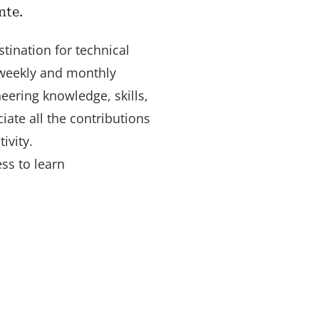
nte.
tination for technical
weekly and monthly
eering knowledge, skills,
ate all the contributions
ivity.
ess to learn