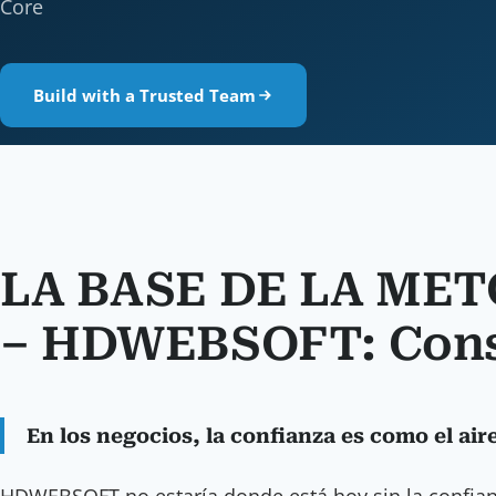
Core
Build with a Trusted Team
LA BASE DE LA ME
– HDWEBSOFT: Const
En los negocios, la confianza es como el aire
HDWEBSOFT no estaría donde está hoy sin la confianz