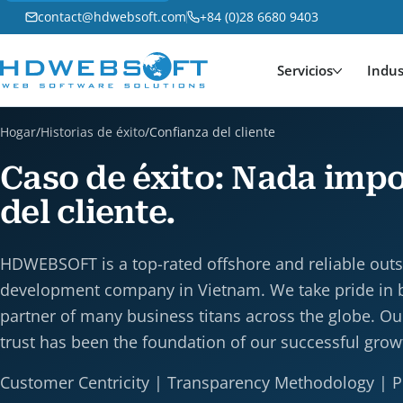
contact@hdwebsoft.com
+84 (0)28 6680 9403
Servicios
Indus
Hogar
/
Historias de éxito
/
Confianza del cliente
Caso de éxito: Nada impo
del cliente.
HDWEBSOFT is a top-rated offshore and reliable out
development company in Vietnam. We take pride in b
partner of many business titans across the globe. 
trust has been the foundation of our successful grow
Customer Centricity | Transparency Methodology | 