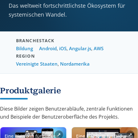
Das weltweit fortschrittlichste Ökosystem für
systemischen Wandel.
BRANCHE
STACK
Bildung
Android
,
iOS
,
Angular.js
,
AWS
REGION
Vereinigte Staaten
,
Nordamerika
Produktgalerie
Diese Bilder zeigen Benutzerabläufe, zentrale Funktionen
und Beispiele der Benutzeroberfläche des Projekts.