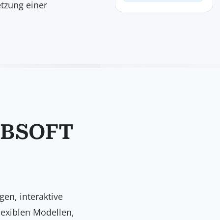
etzung einer
WEBSOFT
en, interaktive
lexiblen Modellen,