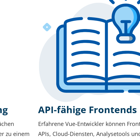
ng
API-fähige Frontends
lächen
Erfahrene Vue-Entwickler können Fro
er zu einem
APIs, Cloud-Diensten, Analysetools u