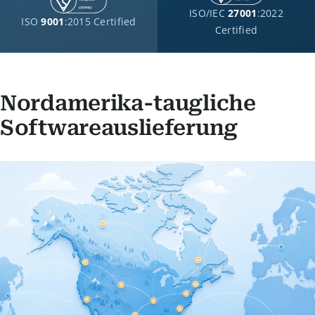
ISO/IEC
27001
:2022
ISO
9001
:2015 Certified
Certified
Nordamerika-taugliche
Softwareauslieferung