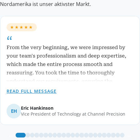
Nordamerika ist unser aktivster Markt.
★★★★★
From the very beginning, we were impressed by
your team's professionalism and deep expertise,
which made the entire process smooth and
reassuring. You took the time to thoroughly
understand our requirements, ensuring the
solution was perfectly tailored to our needs. A
READ FULL MESSAGE
special mention to the AI team: the real-time data
analysis and image generation capabilities have
Eric Hankinson
Vice President of Technology at Channel Precision
truly exceeded our expectations. The results are
not only accurate but also visually compelling, and
we're incredibly satisfied with how everything
←
→