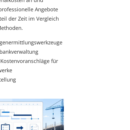
rialkosten an und
professionelle Angebote
eil der Zeit im Vergleich
Methoden.
ngenermittlungswerkzeuge
bankverwaltung
 Kostenvoranschläge für
werke
tellung