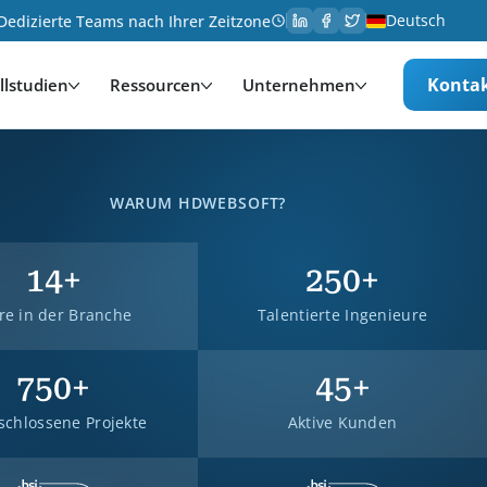
Deutsch
Dedizierte Teams nach Ihrer Zeitzone
Konta
llstudien
Ressourcen
Unternehmen
WARUM HDWEBSOFT?
14
+
250
+
re in der Branche
Talentierte Ingenieure
750
+
45
+
schlossene Projekte
Aktive Kunden