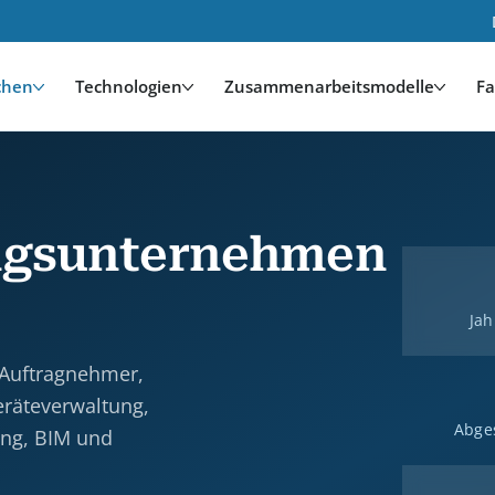
chen
Technologien
Zusammenarbeitsmodelle
Fa
ngsunternehmen
Jah
 Auftragnehmer,
räteverwaltung,
Abge
ung, BIM und