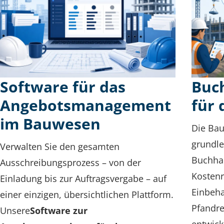
Software für das
Buc
Angebotsmanagement
für
im Bauwesen
Die Bau
grundl
Verwalten Sie den gesamten
Buchhal
Ausschreibungsprozess – von der
Kosten
Einladung bis zur Auftragsvergabe – auf
Einbeha
einer einzigen, übersichtlichen Plattform.
Pfandr
Unsere
Software zur
entwick