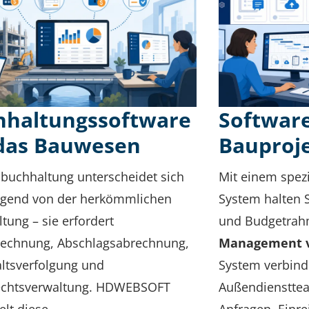
hhaltungssoftware
Software
 das Bauwesen
Bauproj
buchhaltung unterscheidet sich
Mit einem spezi
egend von der herkömmlichen
System halten S
tung – sie erfordert
und Budgetrah
rechnung, Abschlagsabrechnung,
Management v
ltsverfolgung und
System verbind
echtsverwaltung. HDWEBSOFT
Außendiensttea
elt diese
Anfragen, Einr