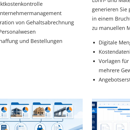
Lohn- und Mate
ektkostenkontrolle
generieren Sie 
nternehmermanagement
in einem Brucht
gration von Gehaltsabrechnung
zu manuellen 
Personalwesen
haffung und Bestellungen
Digitale Me
Kostendaten
Vorlagen für
mehrere Ge
Angebotsers