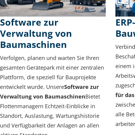
Software zur
ERP-
Verwaltung von
Bau
Baumaschinen
Verbind
Bescha
Verfolgen, planen und warten Sie Ihren
einem i
gesamten Gerätepark mit einer zentralen
Arbeit
Plattform, die speziell für Bauprojekte
zugesch
entwickelt wurde. Unsere
Software zur
für da
Verwaltung von Baumaschinen
Bietet
zwische
Flottenmanagern Echtzeit-Einblicke in
alle Be
Standort, Auslastung, Wartungshistorie
arbeite
und Verfügbarkeit der Anlagen an allen