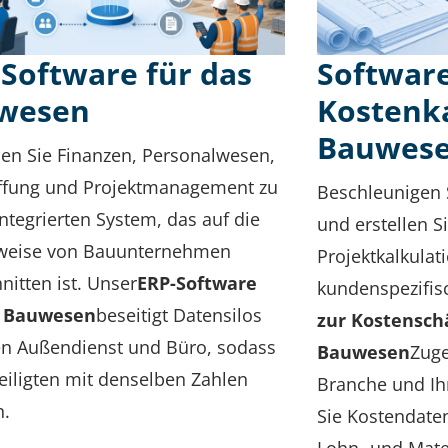
Software für das
Software
wesen
Kostenka
Bauwes
en Sie Finanzen, Personalwesen,
ffung und Projektmanagement zu
Beschleunigen 
ntegrierten System, das auf die
und erstellen S
sweise von Bauunternehmen
Projektkalkulat
nitten ist. Unser
ERP-Software
kundenspezifis
s Bauwesen
beseitigt Datensilos
zur Kostensch
n Außendienst und Büro, sodass
Bauwesen
Zuge
teiligten mit denselben Zahlen
Branche und Ihr
n.
Sie Kostendate