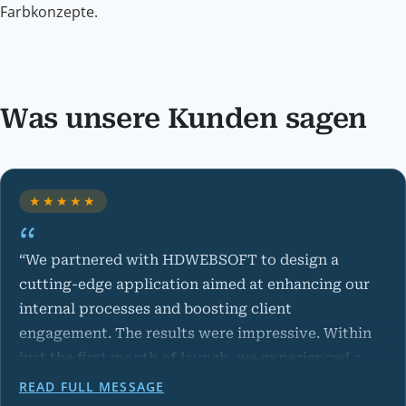
Farbkonzepte.
Was unsere Kunden sagen
★★★★★
“We partnered with HDWEBSOFT to design a
cutting-edge application aimed at enhancing our
internal processes and boosting client
engagement. The results were impressive. Within
just the first month of launch, we experienced a
30% increase in user downloads and a significant
READ FULL MESSAGE