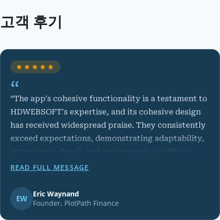
고객 후기
★★★★★
“The app's cohesive functionality is a testament to
HDWEBSOFT's expertise, and its cohesive design
has received widespread praise. They consistently
exceed expectations, demonstrating adaptability,
attention to detail, and an impressive ability to
pivot when required.”
READ FULL MESSAGE
Eric Waynand
Founder, PlotPath Finance