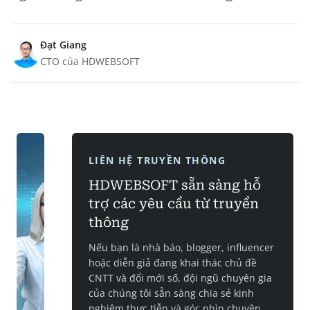
Đạt Giang
CTO của HDWEBSOFT
LIÊN HỆ TRUYỀN THÔNG
HDWEBSOFT sẵn sàng hỗ
trợ các yêu cầu từ truyền
thông
Nếu bạn là nhà báo, blogger, influencer
hoặc diễn giả đang khai thác chủ đề
CNTT và đổi mới số, đội ngũ chuyên gia
của chúng tôi sẵn sàng chia sẻ kinh
nghiệm thực tiễn và góc nhìn chuyên