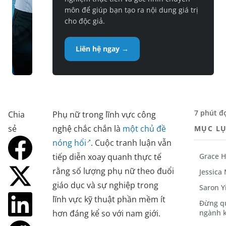
môn để giúp bạn tạo ra nội dung giá trị
cho độc giả.
Liên hệ ngay →
7 phút đ
Chia
Phụ nữ trong lĩnh vực công
sẻ
nghệ chắc chắn là
một chủ đề
MỤC L
nóng hổi
. Cuộc tranh luận vẫn
tiếp diễn xoay quanh thực tế
Grace 
rằng số lượng phụ nữ theo đuổi
Jessica
giáo dục và sự nghiệp trong
Saron Y
lĩnh vực kỹ thuật phần mềm ít
Đừng q
hơn đáng kể so với nam giới.
ngành 