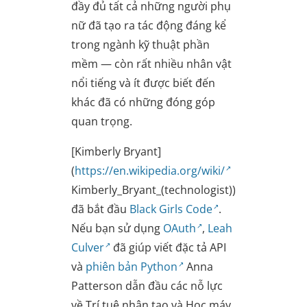
đầy đủ tất cả những người phụ
nữ đã tạo ra tác động đáng kể
trong ngành kỹ thuật phần
mềm — còn rất nhiều nhân vật
nổi tiếng và ít được biết đến
khác đã có những đóng góp
quan trọng.
[Kimberly Bryant]
(
https://en.wikipedia.org/wiki/
Kimberly_Bryant_(technologist))
đã bắt đầu
Black Girls Code
.
Nếu bạn sử dụng
OAuth
,
Leah
Culver
đã giúp viết đặc tả API
và
phiên bản Python
Anna
Patterson dẫn đầu các nỗ lực
về Trí tuệ nhân tạo và Học máy