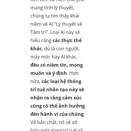
mang tính lý thuyết,
chúng ta tìm thấy khái
niệm về AI “Lý thuyết về
Tâm trí”. Loại AI này sẽ
hiểu rằng
các thực thể
khác
, dù là con người,
máy móc hay AI khác,
đều có niềm tin, mong
muốn và ý định
. Hơn
nữa,
các
loại hệ thống
trí tuệ nhân tạo này sẽ
nhận ra rằng cảm xúc
cũng có thể ảnh hưởng
đến hành vi của chúng
.
Về bản chất, nó sẽ sở
hữu một dạng trí tuệ xã