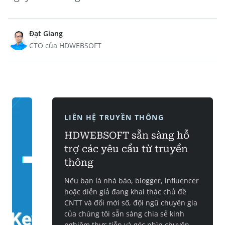
Đạt Giang
CTO của HDWEBSOFT
LIÊN HỆ TRUYỀN THÔNG
HDWEBSOFT sẵn sàng hỗ
trợ các yêu cầu từ truyền
thông
Nếu bạn là nhà báo, blogger, influencer
hoặc diễn giả đang khai thác chủ đề
CNTT và đổi mới số, đội ngũ chuyên gia
của chúng tôi sẵn sàng chia sẻ kinh
nghiệm thực tiễn và góc nhìn chuyên