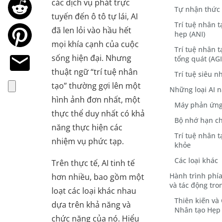
các dịch vụ phát trực
Tự nhận thức
tuyến đến ô tô tự lái, AI
Trí tuệ nhân t
đã len lỏi vào hầu hết
hẹp (ANI)
mọi khía cạnh của cuộc
Trí tuệ nhân t
sống hiện đại. Nhưng
tổng quát (AGI
thuật ngữ “trí tuệ nhân
Trí tuệ siêu n
tạo” thường gợi lên một
Những loại AI n
hình ảnh đơn nhất, một
Máy phản ứng 
thực thể duy nhất có khả
Bộ nhớ hạn ch
năng thực hiện các
Trí tuệ nhân 
nhiệm vụ phức tạp.
khỏe
Các loại khác
Trên thực tế, AI tinh tế
Hành trình phí
hơn nhiều, bao gồm một
và tác động tro
loạt các loại khác nhau
Thiên kiến và
dựa trên khả năng và
Nhân tạo Hẹp
chức năng của nó. Hiểu