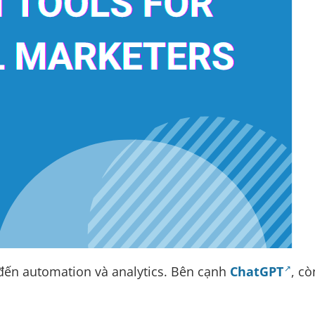
n đến automation và analytics. Bên cạnh
ChatGPT
, cò