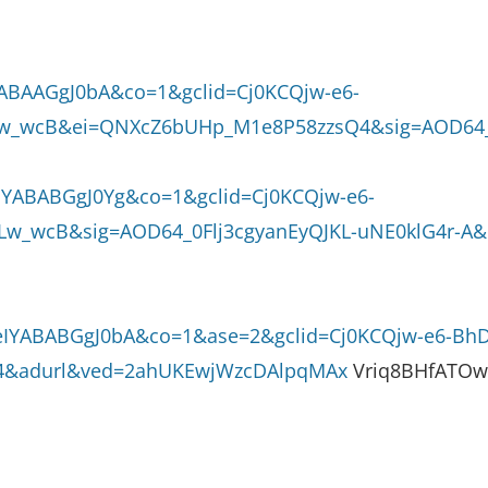
ABAAGgJ0bA&co=1&gclid=Cj0KCQjw-e6-
ALw_wcB&ei=QNXcZ6bUHp_M1e8P58zzsQ4&sig=AOD6
EYABABGgJ0Yg&co=1&gclid=Cj0KCQjw-e6-
w_wcB&sig=AOD64_0Flj3cgyanEyQJKL-uNE0klG4r-A
KeIYABABGgJ0bA&co=1&ase=2&gclid=Cj0KCQjw-e6-Bh
4&adurl&ved=2ahUKEwjWzcDAlpqMAx
Vriq8BHfATO