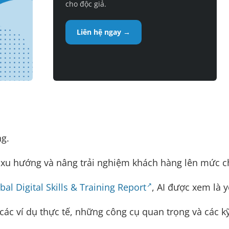
cho độc giả.
Liên hệ ngay →
ng.
n xu hướng và nâng trải nghiệm khách hàng lên mức c
bal Digital Skills & Training Report
, AI được xem là y
ác ví dụ thực tế, những công cụ quan trọng và các kỹ