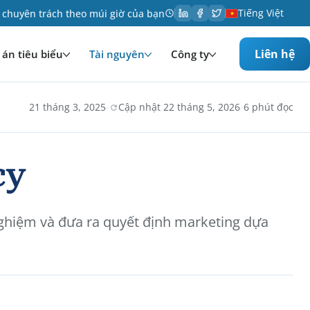
Tiếng Việt
 chuyên trách theo múi giờ của bạn
Liên hệ
án tiêu biểu
Tài nguyên
Công ty
·
·
21 tháng 3, 2025
Cập nhật 22 tháng 5, 2026
6 phút đọc
cy
 nghiệm và đưa ra quyết định marketing dựa