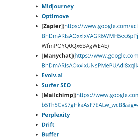
Midjourney
Optimove
[
Zapier
](
https://www.google.com/a
BhDmARIsAOxxlxVAGR6WMH5ec6pPje
WfmPOYQ0Qx6BAgWEAE)
[
Manychat
](
https://www.google.co
BhDmARIsAOxxlxUNsPMePUAdI8xqlkq
Evolv.ai
Surfer SEO
[
Mailchimp
](
https://www.google.c
b5Th5GvS7gHkaAsF7EALw_wcB&sig
Perplexity
Drift
Buffer