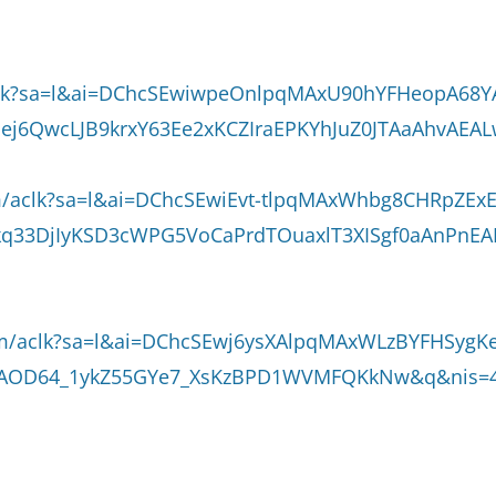
clk?sa=l&ai=DChcSEwiwpeOnlpqMAxU90hYFHeopA68Y
j6QwcLJB9krxY63Ee2xKCZIraEPKYhJuZ0JTAaAhvAE
m/aclk?sa=l&ai=DChcSEwiEvt-tlpqMAxWhbg8CHRpZEx
33DjIyKSD3cWPG5VoCaPrdTOuaxlT3XISgf0aAnPnEAL
om/aclk?sa=l&ai=DChcSEwj6ysXAlpqMAxWLzBYFHSyg
=AOD64_1ykZ55GYe7_XsKzBPD1WVMFQKkNw&q&nis=