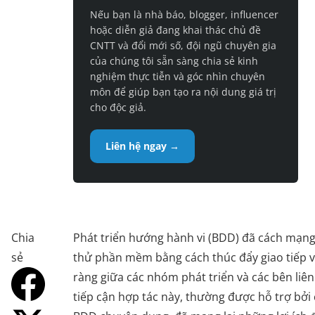
Nếu bạn là nhà báo, blogger, influencer
hoặc diễn giả đang khai thác chủ đề
CNTT và đổi mới số, đội ngũ chuyên gia
của chúng tôi sẵn sàng chia sẻ kinh
nghiệm thực tiễn và góc nhìn chuyên
môn để giúp bạn tạo ra nội dung giá trị
cho độc giả.
Liên hệ ngay →
Chia
Phát triển hướng hành vi (BDD) đã cách mạng
sẻ
thử phần mềm bằng cách thúc đẩy giao tiếp v
ràng giữa các nhóm phát triển và các bên liê
tiếp cận hợp tác này, thường được hỗ trợ bởi