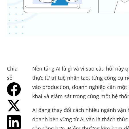
Chia
Nền tảng AI là gì và vì sao câu hỏi này 
sẻ
thực từ trí tuệ nhân tạo, từng công cụ 
vào production, doanh nghiệp cần một mô
khai và giám sát trong cùng một hệ thốn
AI đang thay đổi cách nhiều ngành vận h
doanh bền vững từ AI vẫn là thách thức
sẵn sàng hơn. Điểm thường kìm hãm đội 