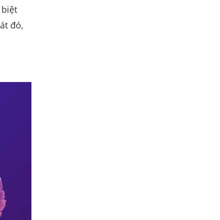
 biệt
át đó,