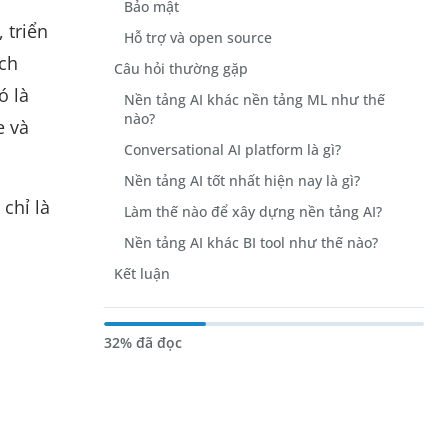
Bảo mật
 triển
Hỗ trợ và open source
ích
Câu hỏi thường gặp
ó là
Nền tảng AI khác nền tảng ML như thế
nào?
e và
Conversational AI platform là gì?
Nền tảng AI tốt nhất hiện nay là gì?
chỉ là
Làm thế nào để xây dựng nền tảng AI?
Nền tảng AI khác BI tool như thế nào?
Kết luận
32% đã đọc