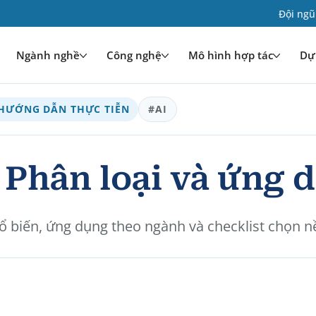
Đội ngũ
Ngành nghề
Công nghệ
Mô hình hợp tác
Dự 
HƯỚNG DẪN THỰC TIỄN
#AI
? Phân loại và ứng 
 phổ biến, ứng dụng theo ngành và checklist chọn