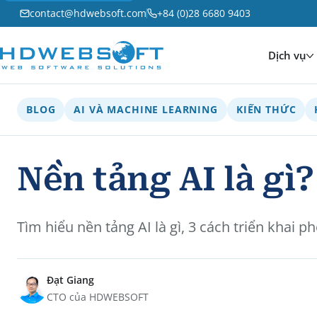
contact@hdwebsoft.com
+84 (0)28 6680 9403
Dịch vụ
BLOG
AI VÀ MACHINE LEARNING
KIẾN THỨC
Nền tảng AI là gì
Tìm hiểu nền tảng AI là gì, 3 cách triển khai
Đạt Giang
CTO của HDWEBSOFT