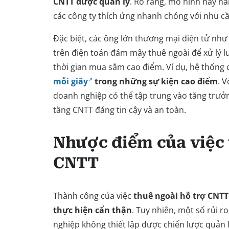
CNTT được quản lý
. Rõ ràng, mô hình này nâ
các công ty thích ứng nhanh chóng với nhu cầ
Đặc biệt, các ông lớn thương mại điện tử như
trên điện toán đám mây thuê ngoài để xử lý l
thời gian mua sắm cao điểm. Ví dụ, hệ thống 
mỗi giây
trong những sự kiện cao điểm
. 
doanh nghiệp có thể tập trung vào tăng trưởng
tầng CNTT đáng tin cậy và an toàn.
Nhược điểm của việc 
CNTT
Thành công của việc
thuê ngoài hỗ trợ CNTT
thực hiện cẩn thận
. Tuy nhiên, một số rủi r
nghiệp không thiết lập được chiến lược quản 