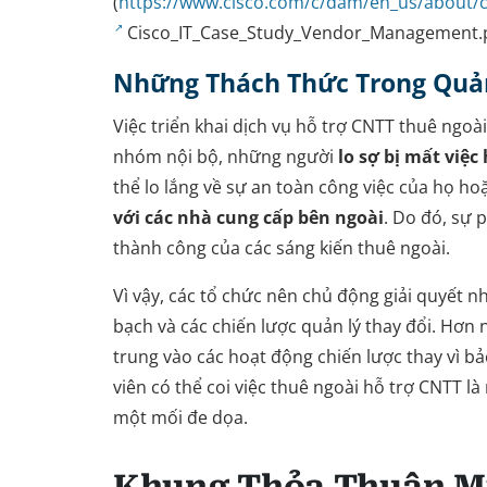
(
https://www.cisco.com/c/dam/en_us/about/c
Cisco_IT_Case_Study_Vendor_Management.
Những Thách Thức Trong Quản
Việc triển khai dịch vụ hỗ trợ CNTT thuê ngo
nhóm nội bộ, những người
lo sợ bị mất việ
thể lo lắng về sự an toàn công việc của họ h
với các nhà cung cấp bên ngoài
. Do đó, sự 
thành công của các sáng kiến thuê ngoài.
Vì vậy, các tổ chức nên chủ động giải quyết n
bạch và các chiến lược quản lý thay đổi. Hơn n
trung vào các hoạt động chiến lược thay vì b
viên có thể coi việc thuê ngoài hỗ trợ CNTT là
một mối đe dọa.
Khung Thỏa Thuận Mứ