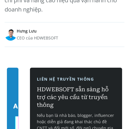
chi phí và nâng cao hiệu quả vận hành cho
doanh nghiệp.
Hưng Lưu
CEO của HDWEBSOFT
LIÊN HỆ TRUYỀN THÔNG
HDWEBSOFT sẵn sàng hỗ
trợ các yêu cầu từ truyền
thông
Nếu bạn là nhà báo, blogger, influencer
hoặc diễn giả đang khai thác chủ đề
CNTT và đổi mới số, đội ngũ chuyên gia