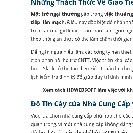
Những Thách Thức Về Giao Ti
Một
trở ngại
thường
gặp trong
việc
thuê ng
tiếp liền mạch
. Điều này đặc biệt dễ nhận th
trên các múi giờ khác nhau. Rào cản ngôn ngữ
theo thời gian thực có thể làm chậm thời gia
Để ngăn ngừa hiểu lầm, các công ty nên thiết 
gian phản hồi hỗ trợ CNTT. Việc triển khai c
hoặc Slack có thể tạo điều kiện thuận lợi cho 
lịch kiểm tra định kỳ để giúp duy trì tính min
Xem cách
HDWEBSOFT làm việc với kh
Độ Tin Cậy của Nhà Cung Cấp 
Việc lựa chọn nhà cung cấp phù hợp cho các d
quan trọng, vì một nhà cung cấp không đáng t
đó, họ đưa vào
các chi phí hỗ trợ CNTT ẩn
h