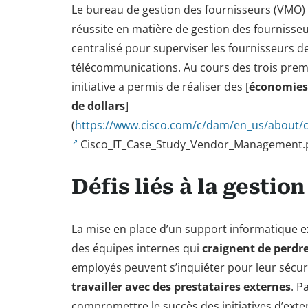
Le bureau de gestion des fournisseurs (VMO) 
réussite en matière de gestion des fournisse
centralisé pour superviser les fournisseurs d
télécommunications. Au cours des trois premie
initiative a permis de réaliser des [
économies 
de dollars
]
(
https://www.cisco.com/c/dam/en_us/about/c
Cisco_IT_Case_Study_Vendor_Management.
Défis liés à la gesti
La mise en place d’un support informatique ex
des équipes internes qui
craignent de perdr
employés peuvent s’inquiéter pour leur sécur
travailler avec des prestataires externes
. P
compromettre le succès des initiatives d’exter