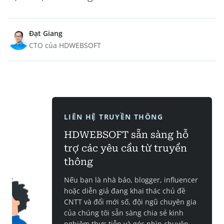
Đạt Giang
CTO của HDWEBSOFT
LIÊN HỆ TRUYỀN THÔNG
HDWEBSOFT sẵn sàng hỗ
trợ các yêu cầu từ truyền
thông
Nếu bạn là nhà báo, blogger, influencer
hoặc diễn giả đang khai thác chủ đề
CNTT và đổi mới số, đội ngũ chuyên gia
của chúng tôi sẵn sàng chia sẻ kinh
nghiệm thực tiễn và góc nhìn chuyên