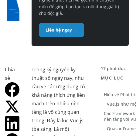
môn để giúp bạn tạo ra nội dung giá trị
cho độc giả.
Liên hệ ngay →
17 phút đọc
Chia
Trong kỷ nguyên kỹ
sẻ
thuật số ngày nay, nhu
MỤC LỤC
cầu về các ứng dụng có
khả năng thích ứng liền
Hiểu về Phát tr
mạch trên nhiều nền
Vue.js như mộ
tảng là vô cùng quan
Các Framework 
nền tảng với Vu
trọng. Đây là lúc Vue.js
tỏa sáng. Là một
Quasar Frame