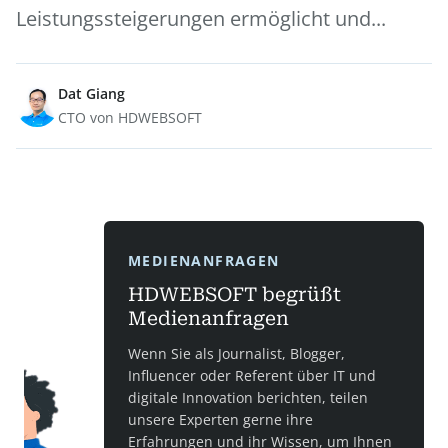
Leistungssteigerungen ermöglicht und...
Dat Giang
CTO von HDWEBSOFT
MEDIENANFRAGEN
HDWEBSOFT begrüßt
Medienanfragen
Wenn Sie als Journalist, Blogger,
Influencer oder Referent über IT und
digitale Innovation berichten, teilen
unsere Experten gerne ihre
Erfahrungen und ihr Wissen, um Ihnen