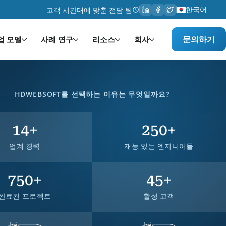
한국어
고객 시간대에 맞춘 전담 팀
문의하기
업 모델
사례 연구
리소스
회사
HDWEBSOFT를 선택하는 이유는 무엇일까요?
14
+
250
+
업계 경력
재능 있는 엔지니어들
750
+
45
+
완료된 프로젝트
활성 고객