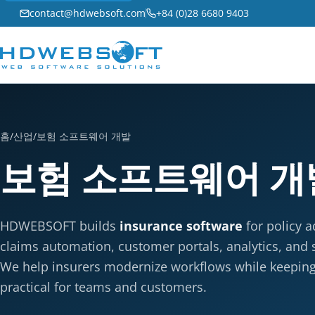
contact@hdwebsoft.com
+84 (0)28 6680 9403
홈
/
산업
/
보험 소프트웨어 개발
보험 소프트웨어 개
HDWEBSOFT builds
insurance software
for policy a
claims automation, customer portals, analytics, and 
We help insurers modernize workflows while keepin
practical for teams and customers.