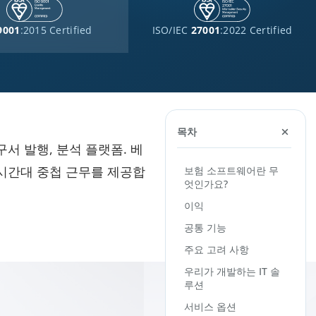
9001
:2015 Certified
ISO/IEC
27001
:2022 Certified
목차
구서 발행, 분석 플랫폼. 베
국 시간대 중첩 근무를 제공합
보험 소프트웨어란 무
엇인가요?
이익
공통 기능
주요 고려 사항
우리가 개발하는 IT 솔
루션
서비스 옵션