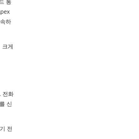
드 통
pex
신속하
 크게
. 전화
를 신
기 전