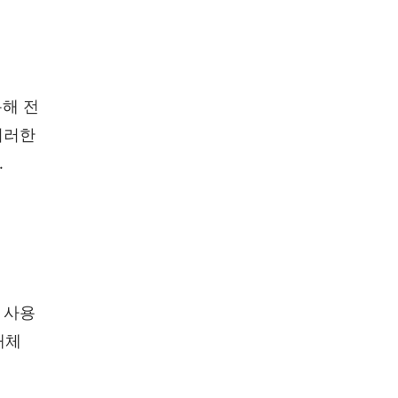
통해 전
이러한
.
 사용
개체