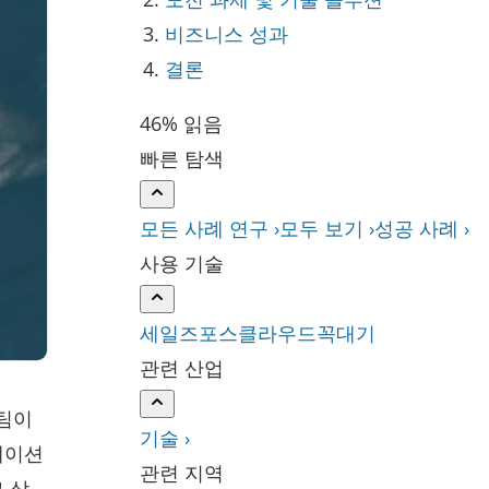
비즈니스 성과
결론
46% 읽음
빠른 탐색
모든 사례 연구 ›
모두 보기 ›
성공 사례 ›
사용 기술
세일즈포스
클라우드
꼭대기
관련 산업
 팀이
기술 ›
케이션
관련 지역
 상