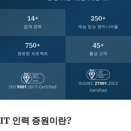
14
+
250
+
업계 경력
재능 있는 엔지니어들
750
+
45
+
완료된 프로젝트
활성 고객
ISO/IEC
27001
:2022
ISO
9001
:2015 Certified
Certified
IT 인력 증원이란?