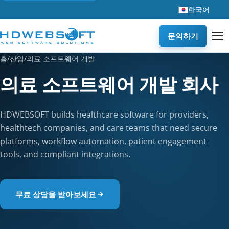
한국어
문의하기
홈
/
산업
/
의료 소프트웨어 개발
의료 소프트웨어 개발 회사
HDWEBSOFT builds healthcare software for providers,
healthtech companies, and care teams that need secure
platforms, workflow automation, patient engagement
tools, and compliant integrations.
무료 상담을 받아보세요