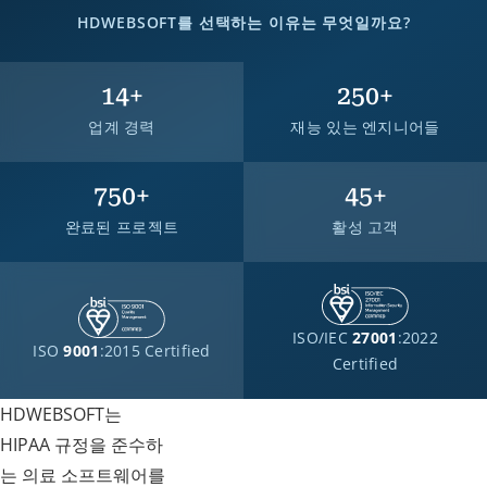
HDWEBSOFT를 선택하는 이유는 무엇일까요?
14
+
250
+
업계 경력
재능 있는 엔지니어들
750
+
45
+
완료된 프로젝트
활성 고객
ISO/IEC
27001
:2022
ISO
9001
:2015 Certified
Certified
HDWEBSOFT는
HIPAA 규정을 준수하
는 의료 소프트웨어를