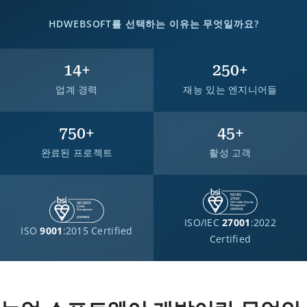
HDWEBSOFT를 선택하는 이유는 무엇일까요?
14
+
250
+
업계 경력
재능 있는 엔지니어들
750
+
45
+
완료된 프로젝트
활성 고객
ISO/IEC
27001
:2022
ISO
9001
:2015 Certified
Certified