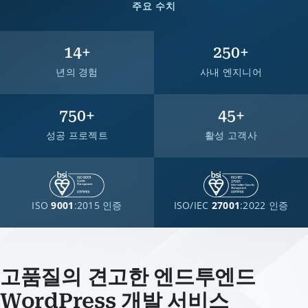
주요 수치
14
+
250
+
년의 경험
사내 엔지니어
750
+
45
+
성공 프로젝트
활성 고객사
ISO
9001
:2015 인증
ISO/IEC
27001
:2022 인증
고품질의 견고한 엔드투엔드
WordPress 개발 서비스