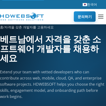
한국어
문의하기
홈
/
자격을 갖춘 개발자를 고용하세요
베트남에서 자격을 갖춘 소
프트웨어 개발자를 채용하
세요
Extend your team with vetted developers who can
contribute across web, mobile, cloud, QA, and enterprise
software projects. HDWEBSOFT helps you choose the right
skills, engagement model, and onboarding path before
work begins.