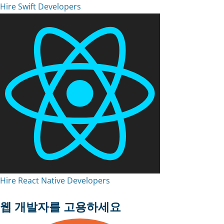
Hire Swift Developers
Hire React Native Developers
웹 개발자를 고용하세요