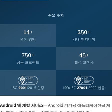
주요 수치
14
+
250
+
년의 경험
사내 엔지니어
750
+
45
+
성공 프로젝트
활성 고객사
ISO
9001
:2015 인증
ISO/IEC
27001
:2022 인증
Android 앱 개발 서비스
는 Android 기기용 애플리케이션을 제