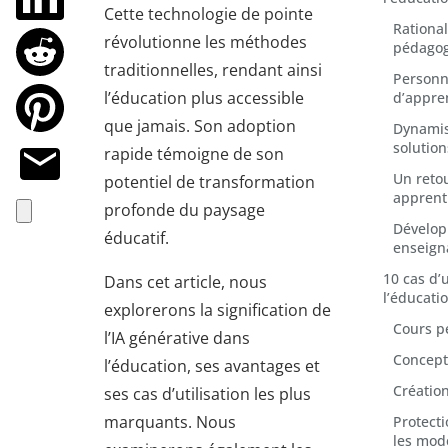
Cette technologie de pointe
Rational
révolutionne les méthodes
pédago
traditionnelles, rendant ainsi
Personn
l’éducation plus accessible
d’appre
que jamais. Son adoption
Dynamis
solution
rapide témoigne de son
Un reto
potentiel de transformation
apprent
profonde du paysage
Dévelop
éducatif.
enseign
10 cas d’u
Dans cet article, nous
l’éducati
explorerons la signification de
Cours p
l’IA générative dans
Concept
l’éducation, ses avantages et
Créatio
ses cas d’utilisation les plus
marquants. Nous
Protect
les mod