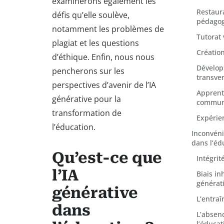
examinerons également les
Restaur
défis qu’elle soulève,
pédago
notamment les problèmes de
Tutorat 
plagiat et les questions
Créatio
d’éthique. Enfin, nous nous
Dévelop
pencherons sur les
transve
perspectives d’avenir de l’IA
Apprent
générative pour la
commun
transformation de
Expérie
l’éducation.
Inconvénie
dans l’éd
Qu’est-ce que
Intégri
l’IA
Biais in
générat
générative
L’entraî
dans
L’absen
l’éducat