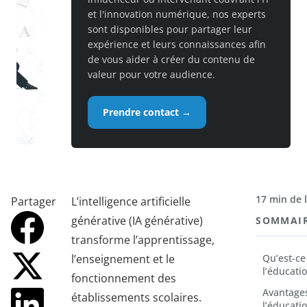
et l'innovation numérique, nos experts
sont disponibles pour partager leur
expérience et leurs connaissances afin
de vous aider à créer du contenu de
valeur pour votre audience.
Prendre contact →
17 min de 
Partager
L’intelligence artificielle
générative (IA générative)
SOMMAI
transforme l’apprentissage,
l’enseignement et le
Qu’est-ce
l’éducatio
fonctionnement des
Avantages
établissements scolaires.
l’éducati