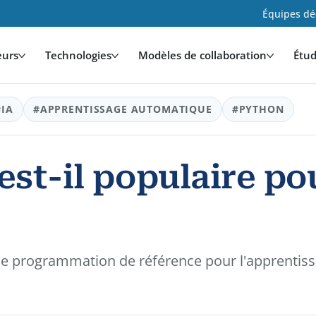
Équipes déd
eurs
Technologies
Modèles de collaboration
Étud
#IA
#APPRENTISSAGE AUTOMATIQUE
#PYTHON
st-il populaire po
e programmation de référence pour l'apprentissa