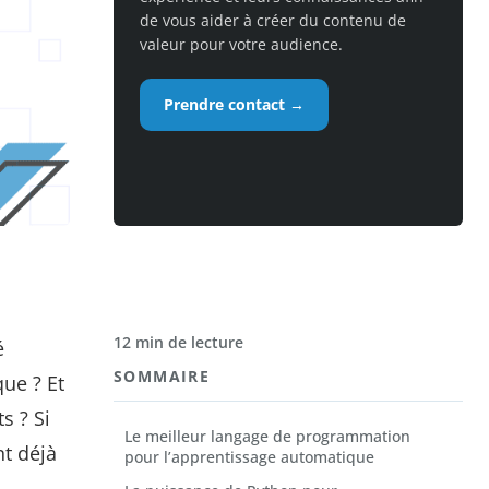
de vous aider à créer du contenu de
valeur pour votre audience.
Prendre contact →
12 min de lecture
é
SOMMAIRE
ue ? Et
s ? Si
Le meilleur langage de programmation
t déjà
pour l’apprentissage automatique