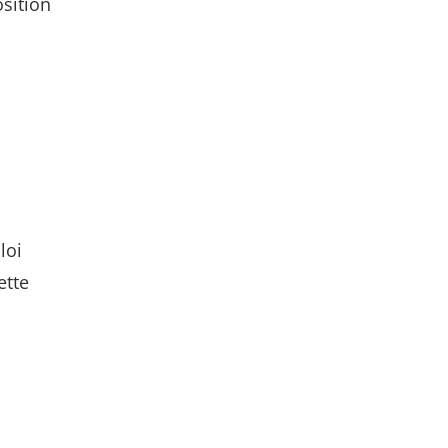
sition
loi
ette