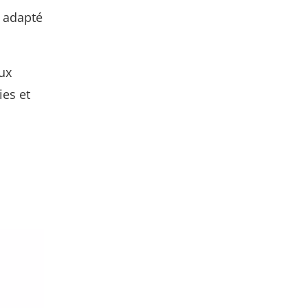
t adapté
ux
ies et