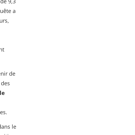
 de 9,3
uête a
urs,
nt
enir de
 des
le
es.
dans le