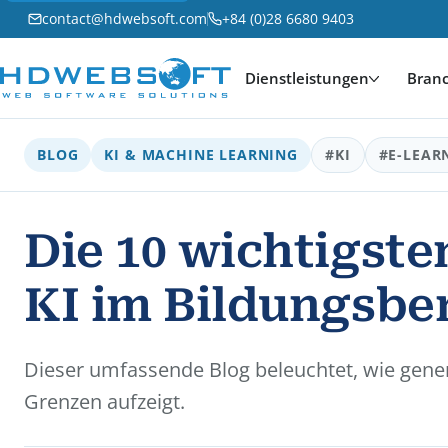
contact@hdwebsoft.com
+84 (0)28 6680 9403
Dienstleistungen
Bran
BLOG
KI & MACHINE LEARNING
#KI
#E-LEAR
Die 10 wichtigst
KI im Bildungsbe
Dieser umfassende Blog beleuchtet, wie genera
Grenzen aufzeigt.