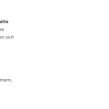
alte
se
en sich
mmern,