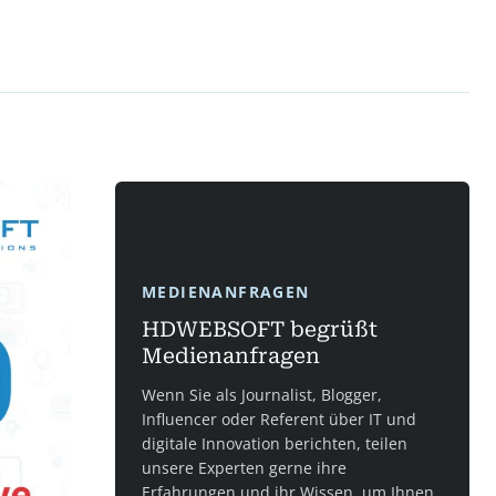
MEDIENANFRAGEN
HDWEBSOFT begrüßt
Medienanfragen
Wenn Sie als Journalist, Blogger,
Influencer oder Referent über IT und
digitale Innovation berichten, teilen
unsere Experten gerne ihre
Erfahrungen und ihr Wissen, um Ihnen