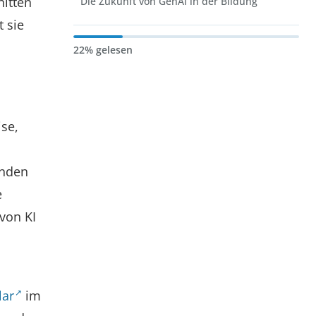
nitten
Die Zukunft von GenAI in der Bildung
 sie
22% gelesen
ise,
enden
e
von KI
lar
im