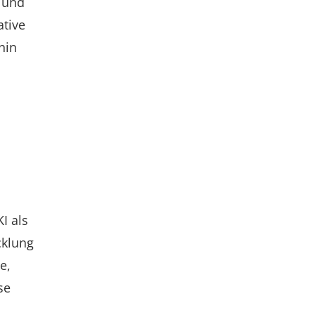
n und
ative
hin
I als
cklung
e,
se