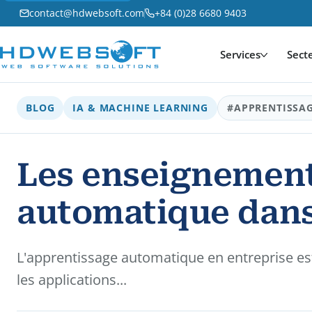
contact@hdwebsoft.com
+84 (0)28 6680 9403
Services
Sect
BLOG
IA & MACHINE LEARNING
#APPRENTISSA
Les enseignements
automatique dans
L'apprentissage automatique en entreprise est
les applications...