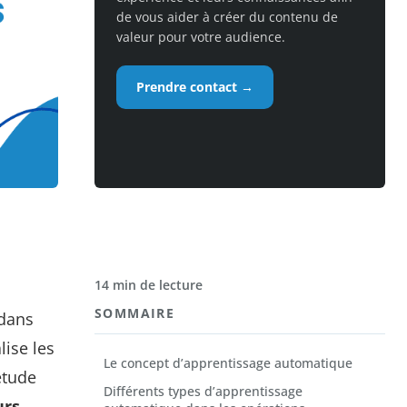
de vous aider à créer du contenu de
valeur pour votre audience.
Prendre contact →
14 min de lecture
SOMMAIRE
 dans
ise les
Le concept d’apprentissage automatique
étude
Différents types d’apprentissage
urs