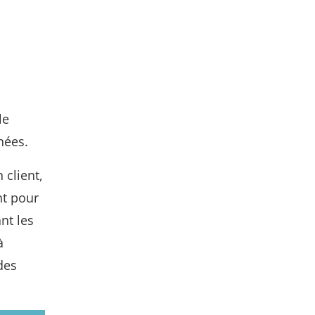
le
nées.
 client,
nt pour
nt les
à
des