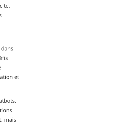
ite.
s
e dans
éfis
e
ation et
atbots,
tions
t, mais