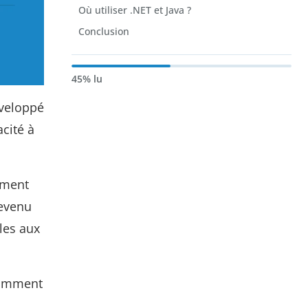
Où utiliser .NET et Java ?
Conclusion
45% lu
éveloppé
cité à
ement
devenu
les aux
ramment