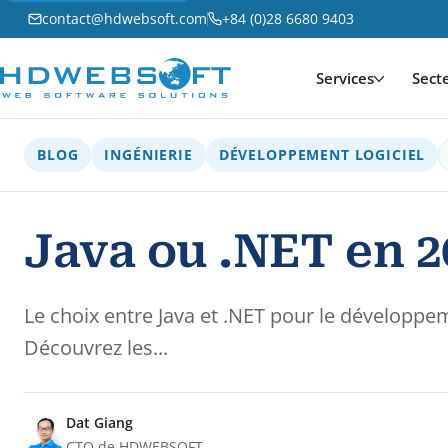
contact@hdwebsoft.com
+84 (0)28 6680 9403
Services
Sect
BLOG
INGÉNIERIE
DÉVELOPPEMENT LOGICIEL
Java ou .NET en 20
Le choix entre Java et .NET pour le développ
Découvrez les...
Dat Giang
CTO de HDWEBSOFT