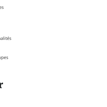
es
alités
types
r