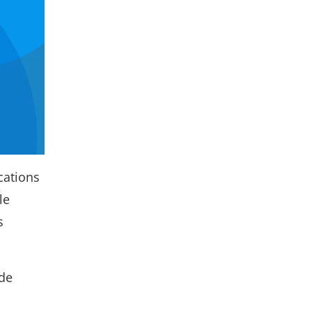
cations
le
s
 de