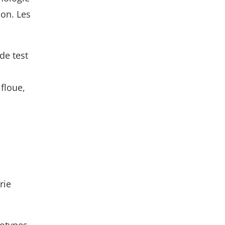
ion. Les
de test
floue,
rie