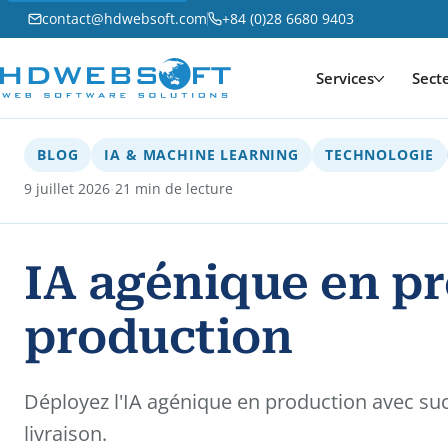
contact@hdwebsoft.com
+84 (0)28 6680 9403
Services
Sect
BLOG
IA & MACHINE LEARNING
TECHNOLOGIE
·
9 juillet 2026
21 min de lecture
IA agénique en pr
production
Déployez l'IA agénique en production avec succ
livraison.