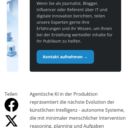
Wenn Sie als Journalist, Blogger,
Influencer oder Referent über IT und
digitale Innovation berichten, teilen
unsere Experten gerne ihre
Erfahrungen und ihr Wissen, um Ihnen
bei der Erstellung wertvoller Inhalte für
Ihr Publikum zu helfen.
Kontakt aufnehmen →
Teilen
Agentische KI in der Produktion
repräsentiert die nächste Evolution der
künstlichen Intelligenz - autonome Systeme,
die mit minimaler menschlicher Intervention
reasoning, planning und Aufgaben