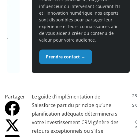
influenceur ou intervenant couvrant l'IT
et l'innovation numérique, nos experts
sont disponibles pour partager leur
expérience et leurs connaissances afin
de vous aider à créer du contenu de
valeur pour votre audience.
Prendre contact →
23
Partager
Le guide d’implémentation de
Salesforce part du principe qu’une
S
planification adéquate déterminera si
votre investissement CRM génère des
retours exceptionnels ou s’il se