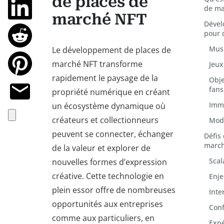
de places de
de ma
marché NFT
Dével
pour 
Musi
Le développement de places de
marché NFT transforme
Jeux
rapidement le paysage de la
Obje
fans
propriété numérique en créant
Immo
un écosystème dynamique où
créateurs et collectionneurs
Mod
peuvent se connecter, échanger
Défis
marc
de la valeur et explorer de
Scal
nouvelles formes d’expression
créative. Cette technologie en
Enje
plein essor offre de nombreuses
Inte
opportunités aux entreprises
Conf
comme aux particuliers, en
Expé