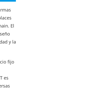
formas
places
ain. El
iseño
dad y la
io fijo
FT es
ersas