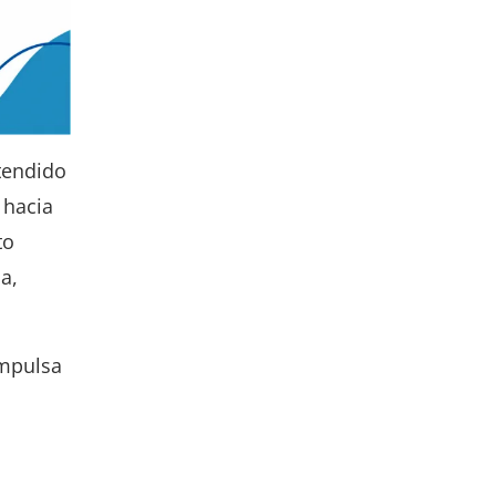
tendido
 hacia
to
a,
impulsa