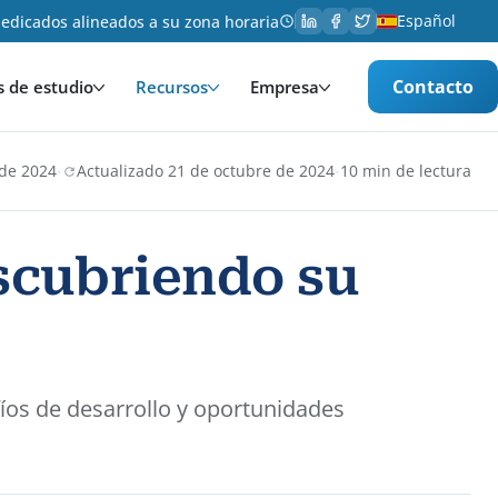
Español
edicados alineados a su zona horaria
Contacto
s de estudio
Recursos
Empresa
·
·
 de 2024
Actualizado 21 de octubre de 2024
10 min de lectura
scubriendo su
fíos de desarrollo y oportunidades