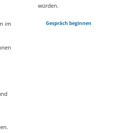
würden.
Gespräch beginnen
rm im
sonen
und
ren.