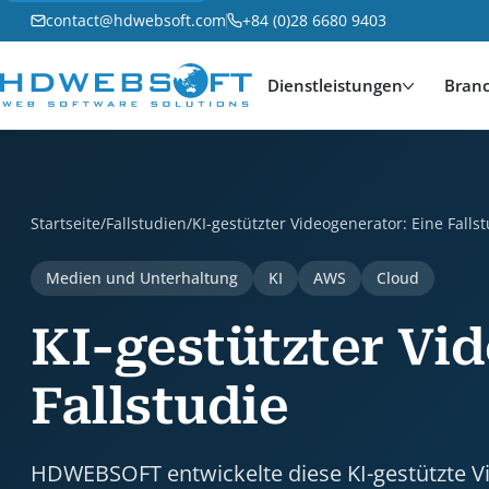
contact@hdwebsoft.com
+84 (0)28 6680 9403
Dienstleistungen
Bran
KI-gestützter Videogenerator: Eine Fallstudie is a 
Startseite
/
Fallstudien
/
KI-gestützter Videogenerator: Eine Falls
Medien und Unterhaltung
KI
AWS
Cloud
KI-gestützter Vid
Fallstudie
HDWEBSOFT entwickelte diese KI-gestützte 