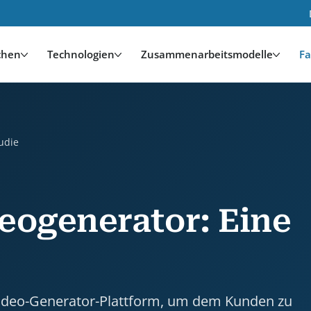
chen
Technologien
Zusammenarbeitsmodelle
Fa
case study by HDWEBSOFT. Industry: Medien und Unterh
tudie
eogenerator: Eine
Video-Generator-Plattform, um dem Kunden zu