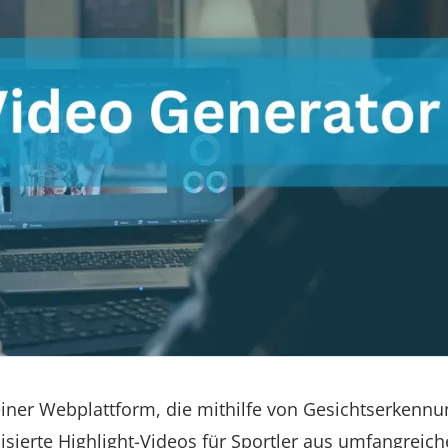
 einer Webplattform, die mithilfe von Gesichtserkennu
sierte Highlight-Videos für Sportler aus umfangreic