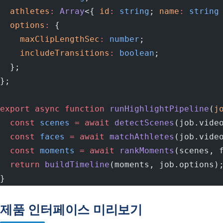
  athletes
:
 Array
<{ 
id
:
 string
; 
name
:
 string
  options
:
 {
    maxClipLengthSec
:
 number
;
    includeTransitions
:
 boolean
;
  };
};
export
 async
 function
 runHighlightPipeline
(
j
  const
 scenes
 =
 await
 detectScenes
(job.vide
  const
 faces
 =
 await
 matchAthletes
(job.vide
  const
 moments
 =
 await
 rankMoments
(scenes, 
  return
 buildTimeline
(moments, job.options)
}
제품 인터페이스 미리보기