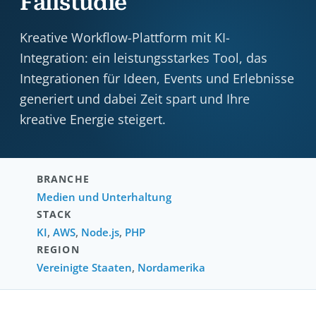
Fallstudie
Kreative Workflow-Plattform mit KI-
Integration: ein leistungsstarkes Tool, das
Integrationen für Ideen, Events und Erlebnisse
generiert und dabei Zeit spart und Ihre
kreative Energie steigert.
BRANCHE
Medien und Unterhaltung
STACK
KI
,
AWS
,
Node.js
,
PHP
REGION
Vereinigte Staaten
,
Nordamerika