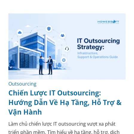
Phát triển phần mềm
Công nghệ
Gia Công Phần Mềm
Kiến thức
Hướng dẫn thực tiễn
Phát triển mobile
Bảo mật
Kỹ thuật
Y tế
Phương pháp luận
Blockchain
Outsourcing
Chiến Lược IT Outsourcing:
Hướng Dẫn Về Hạ Tầng, Hỗ Trợ &
Vận Hành
Làm chủ chiến lược IT outsourcing vượt xa phát
triển phần mềm. Tìm hiểu về hạ tầng, hỗ trợ, dịch