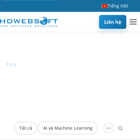
Tiếng Việt
Liên hệ
Trang chủ
/
Blog
/
Hỗ trợ IT
TAG
Hỗ trợ IT
1 articles
— Các bài viết về outsourcing hỗ trợ IT, dịch vụ
help desk và quản lý vận hành.
Tất cả
AI và Machine Learning