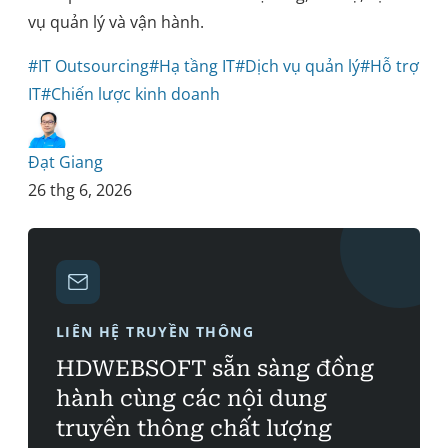
vụ quản lý và vận hành.
#IT Outsourcing
#Hạ tầng IT
#Dịch vụ quản lý
#Hỗ trợ
IT
#Chiến lược kinh doanh
Đạt Giang
26 thg 6, 2026
LIÊN HỆ TRUYỀN THÔNG
HDWEBSOFT sẵn sàng đồng
hành cùng các nội dung
truyền thông chất lượng