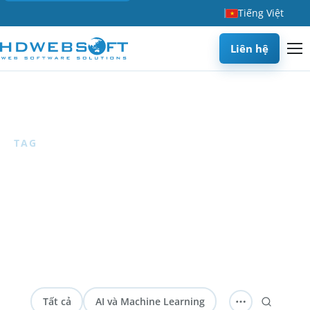
Tiếng Việt
Liên hệ
Trang chủ
/
Blog
/
Chất lượng dữ liệu
TAG
Chất lượng dữ liệu
1 articles
— Các bài viết về quản lý chất lượng dữ liệu, chỉ
số và các phương pháp hay nhất để đảm bảo dữ liệu đáng
tin cậy trong hệ thống AI và phân tích.
Tất cả
AI và Machine Learning