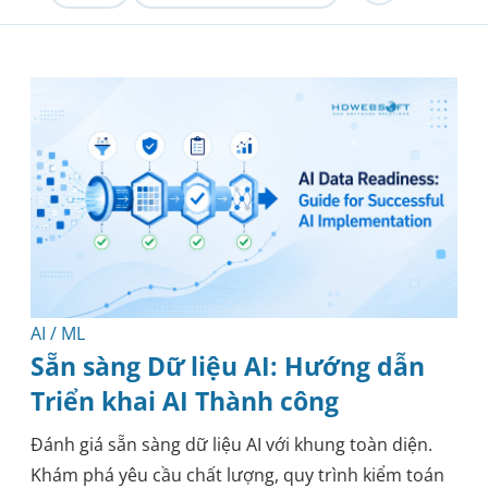
Phát triển phần mềm
Công nghệ
Gia Công Phần Mềm
Kiến thức
Hướng dẫn thực tiễn
Phát triển mobile
Bảo mật
Kỹ thuật
Y tế
Phương pháp luận
Blockchain
AI / ML
Sẵn sàng Dữ liệu AI: Hướng dẫn
Triển khai AI Thành công
Đánh giá sẵn sàng dữ liệu AI với khung toàn diện.
Khám phá yêu cầu chất lượng, quy trình kiểm toán