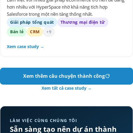
hơn nhiều với HyperSpace nhờ khả năng tích hợp
Salesforce trong một nền tảng thống nhất.
Giải pháp tổng quát
Thương mại điện tử
Bán lẻ
CRM
+9
Xem case study →
Xem thêm câu chuyện thành công
Xem tất cả case study →
LÀM VIỆC CÙNG CHÚNG TÔI
Sẵn sàng tạo nên dự án thành