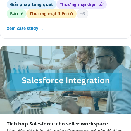
Giải pháp tổng quát
Thương mại điện tử
Bán lẻ
Thương mại điện tử
+6
Xem case study →
Tích hợp Salesforce cho seller workspace
Làm việc với nhiều giải pháp eCommerce trở nên dễ dàng