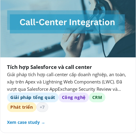
Tích hợp Salesforce và call center
Giải pháp tích hợp call-center cấp doanh nghiệp, an toàn,
xây trên Apex và Lightning Web Components (LWC). Đã
vượt qua Salesforce AppExchange Security Review và
được nộp thành công lên nền tảng.
Giải pháp tổng quát
Công nghệ
CRM
Phát triển
+7
Xem case study →