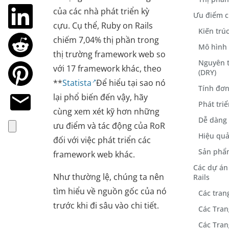
của các nhà phát triển kỳ
Ưu điểm c
cựu. Cụ thể, Ruby on Rails
Kiến trú
chiếm 7,04% thị phần trong
Mô hình 
thị trường framework web so
Nguyên t
với 17 framework khác, theo
(DRY)
**
Statista
Để hiểu tại sao nó
Tính đơn
lại phổ biến đến vậy, hãy
Phát tri
cùng xem xét kỹ hơn những
Dễ dàng 
ưu điểm và tác động của RoR
Hiệu quả
đối với việc phát triển các
Sản phẩ
framework web khác.
Các dự án
Như thường lệ, chúng ta nên
Rails
tìm hiểu về nguồn gốc của nó
Các tran
trước khi đi sâu vào chi tiết.
Các Tra
Các Tra