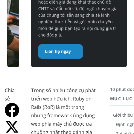
hoặc diễn giả đang khai thác chủ đề
CNTT và đổi mới số, đội ngũ chuyên gia
của chúng tôi sẵn sàng chia sẻ kinh
nghiệm thực tiễn và góc nhìn chuyên
môn để giúp bạn tạo ra nội dung giá trị
cho độc giả.
Liên hệ ngay →
10 phút đọ
Chia
Trong số nhiều công cụ phát
sẻ
triển web hữu ích, Ruby on
MỤC LỤC
Rails (RoR) là một trong
những framework ứng dụng
Giới thiệu
web phía máy chủ được ưa
Định ngh
chuộng nhất theo đánh giá
Thị phần