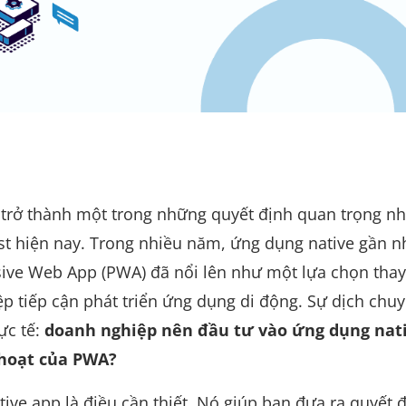
trở thành một trong những quyết định quan trọng nh
st hiện nay. Trong nhiều năm, ứng dụng native gần 
ssive Web App (PWA) đã nổi lên như một lựa chọn thay
ệp tiếp cận phát triển ứng dụng di động. Sự dịch chu
ực tế:
doanh nghiệp nên đầu tư vào ứng dụng nat
 hoạt của PWA?
tive app là điều cần thiết. Nó giúp bạn đưa ra quyết 