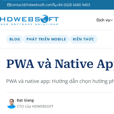
contact@hdwebsoft.com
+84 (0)28 6680 9403
Dịch vụ
BLOG
PHÁT TRIỂN MOBILE
KIẾN THỨC
PWA và Native Ap
PWA và native app: Hướng dẫn chọn hướng phát
Đạt Giang
CTO của HDWEBSOFT