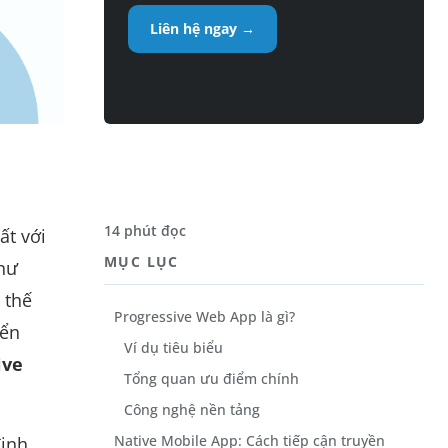
Liên hệ ngay →
14 phút đọc
ất với
MỤC LỤC
như
 thế
Progressive Web App là gì?
yển
Ví dụ tiêu biểu
ive
Tổng quan ưu điểm chính
Công nghệ nền tảng
Native Mobile App: Cách tiếp cận truyền
định