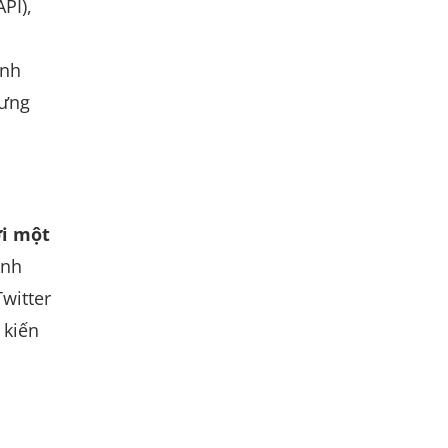
PI),
ánh
ưng
ới một
ành
witter
 kiến