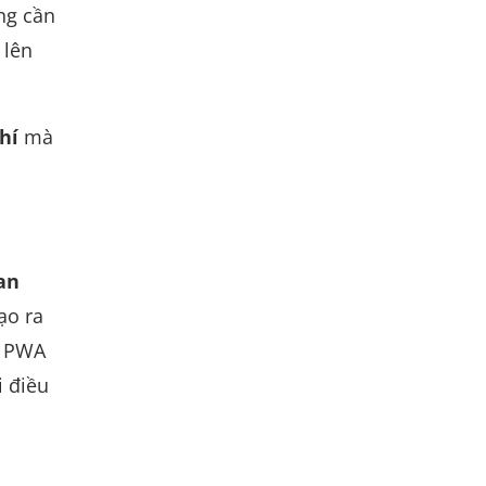
ng cần
 lên
hí
mà
an
ạo ra
n PWA
i điều