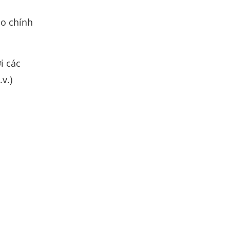
ạo chính
i các
v.)