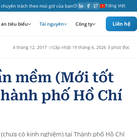
Tiếng Việt
 chuyên trách theo múi giờ của bạn
Liên hệ
án tiêu biểu
Tài nguyên
Công ty
·
·
4 tháng 12, 2017
Cập nhật 19 tháng 6, 2026
3 phút đọc
ần mềm (Mới tốt
 Thành phố Hồ Chí
r (chưa có kinh nghiệm) tại Thành phố Hồ Chí